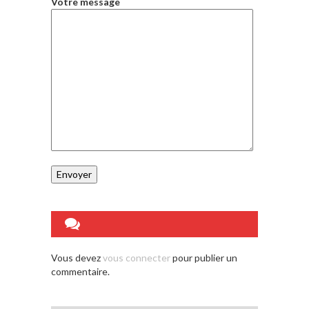
Votre message
LAISSEZ UN
COMMENTAIRE
Vous devez
vous connecter
pour publier un
commentaire.