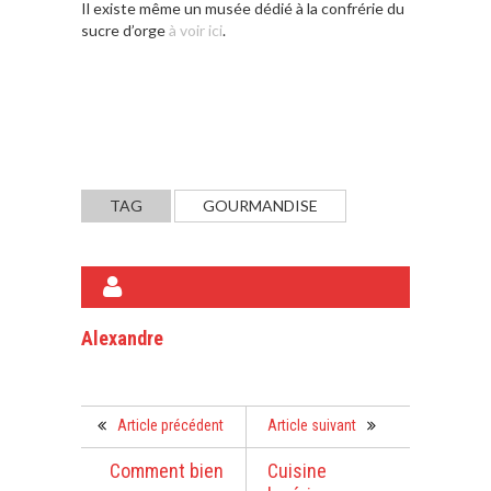
Il existe même un musée dédié à la confrérie du
sucre d’orge
à voir ici
.
TAG
GOURMANDISE
A PROPOS DE L'AUTEUR
Alexandre
Article précédent
Article suivant
Comment bien
Cuisine