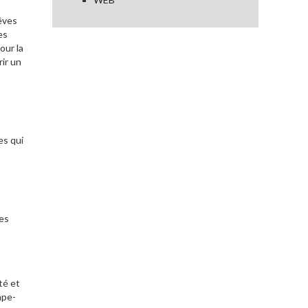
êves
es
our la
rir un
es qui
ves
té et
ape-