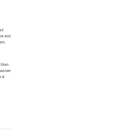
st
ve est
on.
ction
hasser
n à