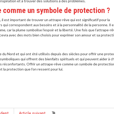
inspiration et à trouver des solutions à des problèmes.
e comme un symbole de protection ?
l est important de trouver un attrape-rêve qui est significatif pour la
rs qui correspondent aux besoins et à la personnalité de la personne. Il e
, car la plume symbolise l’espoir et la liberté. Une fois que l’attrape-rê
 recevra avec des mots bien choisis pour exprimer son amour et sa protecti
 du Nord et qui ont été utilisés depuis des siècles pour offrir une prote
ymboliques qui offrent des bienfaits spirituels et qui peuvent aider à c
lus réconfortants. Offrir un attrape-rêve comme un symbole de protectio
 la protection que l’on ressent pour lui.
édent
Article suivant