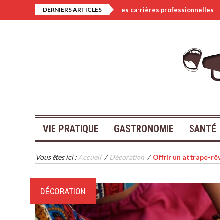
pact de la technologie sur les carrières professionnelles
DERNIERS ARTICLES
R
VIE PRATIQUE
GASTRONOMIE
SANTÉ
Vous êtes ici :
Accueil
/
Décoration
/
Offrir un attrape-r
DÉCORATION