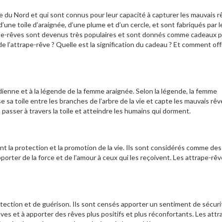
e du Nord et qui sont connus pour leur capacité à capturer les mauvais r
’une toile d’araignée, d’une plume et d’un cercle, et sont fabriqués par l
ape-rêves sont devenus très populaires et sont donnés comme cadeaux p
 de l’attrape-rêve ? Quelle est la signification du cadeau ? Et comment off
ienne et à la légende de la femme araignée. Selon la légende, la femme
e sa toile entre les branches de l’arbre de la vie et capte les mauvais rêv
 passer à travers la toile et atteindre les humains qui dorment.
t la protection et la promotion de la vie. Ils sont considérés comme des
orter de la force et de l’amour à ceux qui les reçoivent. Les attrape-rê
ection et de guérison. Ils sont censés apporter un sentiment de sécuri
ves et à apporter des rêves plus positifs et plus réconfortants. Les attr