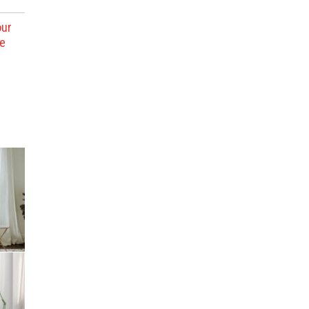
our
se