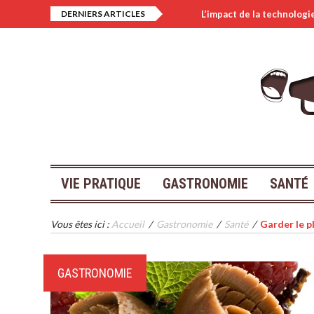
DERNIERS ARTICLES
L’impact de la technologi
Rédaction de compte rendu
Thème contemporain pour 
Les cacahuètes dans les 
VIE PRATIQUE
GASTRONOMIE
SANTÉ
Vous êtes ici :
Accueil
/
Gastronomie
/
Santé
/
Garder le p
GASTRONOMIE