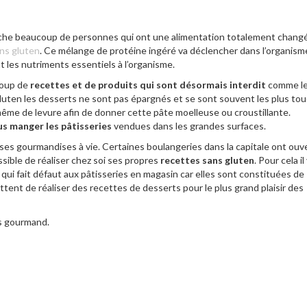
uche beaucoup de personnes qui ont une alimentation totalement changé
ns gluten
. Ce mélange de protéine ingéré va déclencher dans l’organis
nt les nutriments essentiels à l’organisme.
coup de
recettes et de produits qui sont désormais interdit
comme le
gluten les desserts ne sont pas épargnés et se sont souvent les plus to
ême de levure afin de donner cette pâte moelleuse ou croustillante.
us manger les pâtisseries
vendues dans les grandes surfaces.
 ses gourmandises à vie. Certaines boulangeries dans la capitale ont ouv
ossible de réaliser chez soi ses propres
recettes sans gluten
. Pour cela il
 qui fait défaut aux pâtisseries en magasin car elles sont constituées de
tent de réaliser des recettes de desserts pour le plus grand plaisir des
s gourmand.