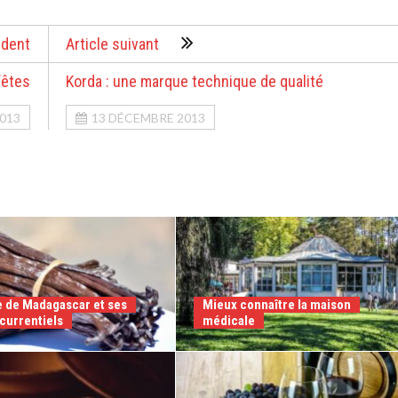
édent
Article suivant
fêtes
Korda : une marque technique de qualité
013
13 DÉCEMBRE 2013
e de Madagascar et ses
Mieux connaître la maison
currentiels
médicale