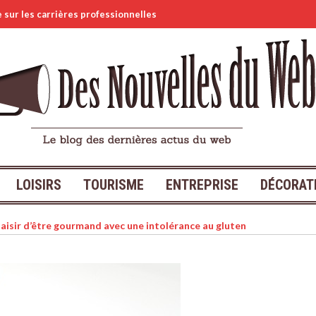
e sur les carrières professionnelles
 de réunion : pourquoi faire appel à un pro ?
la déco de son salon : comment réussir ?
salades
S’amuser à la plage en classe mer
LOISIRS
TOURISME
ENTREPRISE
DÉCORAT
laisir d’être gourmand avec une intolérance au gluten