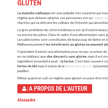
GLUTEN
La maladie cœliaque
est une maladie très courante qui to
régime que doivent adopter ces personnes est un
régime sa
réaction qui va détruire les cellules de l’intestin qui absorbe
Le gros problème de cette intolérance est qu’il existe beau
ou encore les pâtes. Dans le cadre d’une alimentation sans 
Les pâtisseries sont constituées de beaucoup de farine et m
Malheureusement
les intolérants au gluten ne peuvent pl
Cependant il existe une alternative pour ne pas se priver de
en ne réalisant que
des desserts sans gluten
, mais il est p
ingrédient essentiel à avoir :
la farine
. C’est bien souvent ce
farine de blé
mais il existe de la
farine sans gluten
qui permet
papilles.
Même quand on suit un régime sans gluten on peut être trè
A PROPOS DE L'AUTEUR
Alexandre