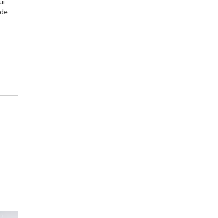
ui
 de