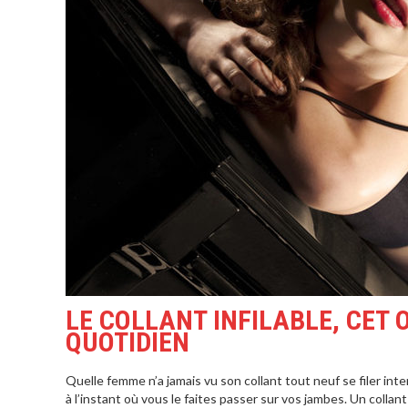
LE COLLANT INFILABLE, CET
QUOTIDIEN
Quelle femme n’a jamais vu son collant tout neuf se filer in
à l’instant où vous le faites passer sur vos jambes. Un collant 