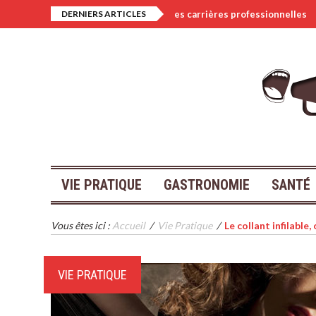
pact de la technologie sur les carrières professionnelles
DERNIERS ARTICLES
Ré
VIE PRATIQUE
GASTRONOMIE
SANTÉ
Vous êtes ici :
Accueil
/
Vie Pratique
/
Le collant infilable
VIE PRATIQUE