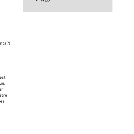
nts ?)
 est
ue.
er
être
les