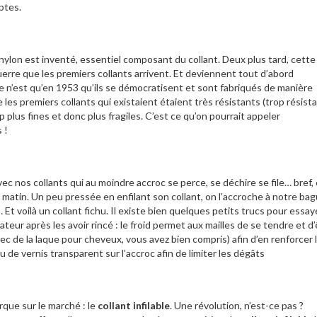
ptes.
nylon est inventé, essentiel composant du collant. Deux plus tard, cette
uerre que les premiers collants arrivent. Et deviennent tout d’abord
e n’est qu’en 1953 qu’ils se démocratisent et sont fabriqués de manière
 les premiers collants qui existaient étaient très résistants (trop résista
plus fines et donc plus fragiles. C’est ce qu’on pourrait appeler
 !
ec nos collants qui au moindre accroc se perce, se déchire se file… bref,
matin. Un peu pressée en enfilant son collant, on l’accroche à notre bag
Et voilà un collant fichu. Il existe bien quelques petits trucs pour essay
teur après les avoir rincé : le froid permet aux mailles de se tendre et d’
ec de la laque pour cheveux, vous avez bien compris) afin d’en renforcer 
eu de vernis transparent sur l’accroc afin de limiter les dégâts
rque sur le marché : le
collant infilable
. Une révolution, n’est-ce pas ?