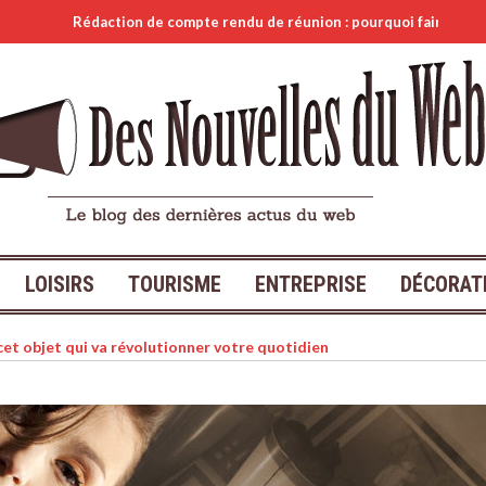
daction de compte rendu de réunion : pourquoi faire appel à un pro ?
LOISIRS
TOURISME
ENTREPRISE
DÉCORAT
, cet objet qui va révolutionner votre quotidien