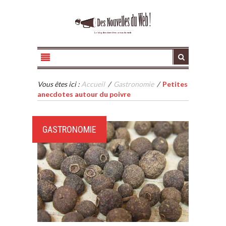
Vous êtes ici :
Accueil
/
Gastronomie
/
Petites
anecdotes autour du poivre
GASTRONOMIE